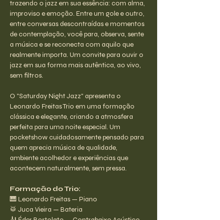
trazendo o jazz em sua essência: com alma, 
improviso e emoção. Entre um gole e outro, 
entre conversas descontraídas e momentos 
de contemplação, você para, observa, sente 
a música e se reconecta com aquilo que 
realmente importa. Um convite para ouvir o 
jazz em sua forma mais autêntica, ao vivo, 
sem filtros.
O "Saturday Night Jazz" apresenta o 
Leonardo Freitas Trio em uma formação 
clássica e elegante, criando a atmosfera 
perfeita para uma noite especial. Um 
pocketshow cuidadosamente pensado para 
quem aprecia música de qualidade, 
ambiente acolhedor e experiências que 
acontecem naturalmente, sem pressa.
Formação do Trio:
🎹 Leonardo Freitas — Piano
🥁 Juca Vieira — Bateria
🎻 Éder Bortolato — Contrabaixo Acústico