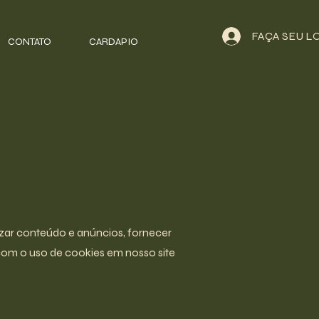
FAÇA SEU L
CONTATO
CARDAPIO
zar conteúdo e anúncios, fornecer
com o uso de cookies em nosso site