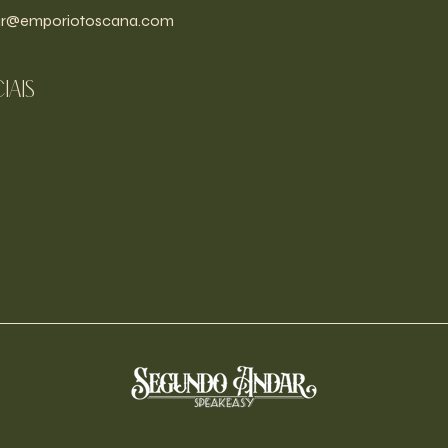
r@emporiotoscana.com
iais