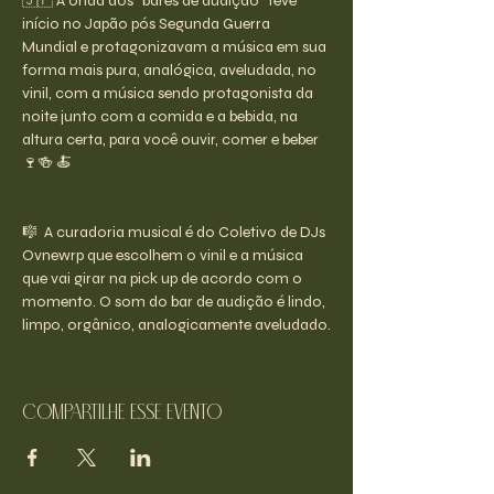
🇯🇵 A onda dos "bares de audição" teve 
início no Japão pós Segunda Guerra 
Mundial e protagonizavam a música em sua 
forma mais pura, analógica, aveludada, no 
vinil, com a música sendo protagonista da 
noite junto com a comida e a bebida, na 
altura certa, para você ouvir, comer e beber 
🍷🍻 🍝
🎼  A curadoria musical é do Coletivo de DJs 
Ovnewrp que escolhem o vinil e a música 
que vai girar na pick up de acordo com o 
momento. O som do bar de audição é lindo, 
limpo, orgânico, analogicamente aveludado.
Compartilhe esse evento