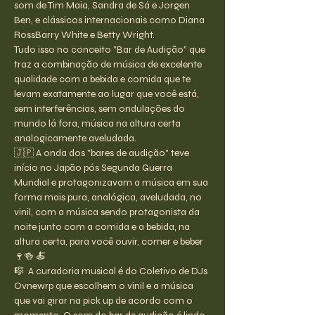
som de Tim Maia, Sandra de Sá e Jorgen 
Ben, e clássicos internacionais como Diana 
RossBarry White e Betty Wright.
Tudo isso no conceito "Bar de Audição" que 
traz a combinação de música de excelente 
qualidade com a bebida e comida que te 
levam exatamente ao lugar que você está, 
sem interferências, sem ondulações do 
mundo lá fora, música na altura certa 
analogicamente aveludada.
🇯🇵 A onda dos "bares de audição" teve 
início no Japão pós Segunda Guerra 
Mundial e protagonizavam a música em sua 
forma mais pura, analógica, aveludada, no 
vinil, com a música sendo protagonista da 
noite junto com a comida e a bebida, na 
altura certa, para você ouvir, comer e beber 
🍷🍻 🍝
🎼  A curadoria musical é do Coletivo de DJs 
Ovnewrp que escolhem o vinil e a música 
que vai girar na pick up de acordo com o 