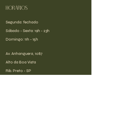
Horários
Segunda: fechado
​​Sábado - Sexta: 19h - 23h
​Domingo: 11h - 15h
Av. Anhanguera, 1087
Alto da Boa Vista
Rib. Preto - SP
receba todas as novidades!