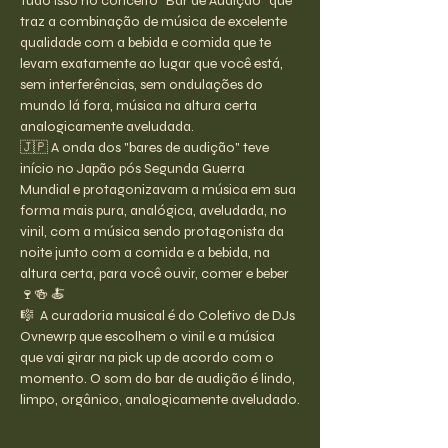
Tudo isso no conceito "Bar de Audição" que 
traz a combinação de música de excelente 
qualidade com a bebida e comida que te 
levam exatamente ao lugar que você está, 
sem interferências, sem ondulações do 
mundo lá fora, música na altura certa 
analogicamente aveludada.
🇯🇵 A onda dos "bares de audição" teve 
início no Japão pós Segunda Guerra 
Mundial e protagonizavam a música em sua 
forma mais pura, analógica, aveludada, no 
vinil, com a música sendo protagonista da 
noite junto com a comida e a bebida, na 
altura certa, para você ouvir, comer e beber 
🍷🍻 🍝
🎼  A curadoria musical é do Coletivo de DJs 
Ovnewrp que escolhem o vinil e a música 
que vai girar na pick up de acordo com o 
momento. O som do bar de audição é lindo, 
limpo, orgânico, analogicamente aveludado.