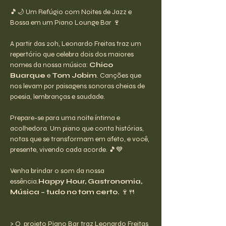
🎵🌙 Um Refúgio com Noites de Jazz e 
Bossa em um Piano Lounge Bar 🍷
A partir das 20h, Leonardo Freitas traz um 
repertório que celebra dois dos maiores 
nomes da nossa música: 
Chico 
Buarque
 e 
Tom Jobim
. Canções que 
nos levam por paisagens sonoras cheias de 
poesia, lembranças e saudade.
Prepare-se para uma noite íntima e 
acolhedora. Um piano que conta histórias, 
notas que se transformam em afeto, e você, 
presente, vivendo cada acorde. 🎵💙
Venha brindar o som da nossa 
essência.
Happy Hour, Gastronomia, 
Música – tudo no tom certo.
 🍷🍴
> O  projeto Piano Bar traz Leonardo Freitas 