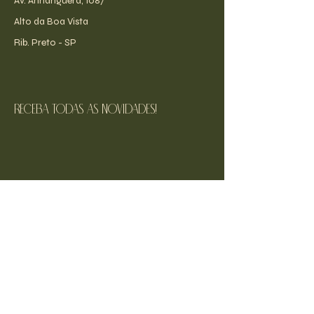
Av. Anhanguera, 1087
Alto da Boa Vista
Rib. Preto - SP
receba todas as novidades!