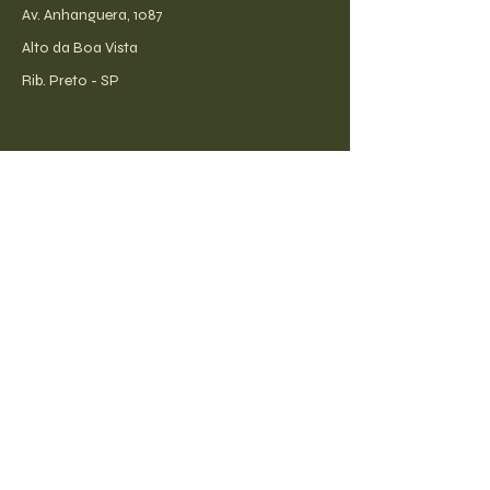
Av. Anhanguera, 1087
Alto da Boa Vista
Rib. Preto - SP
receba todas as novidades!