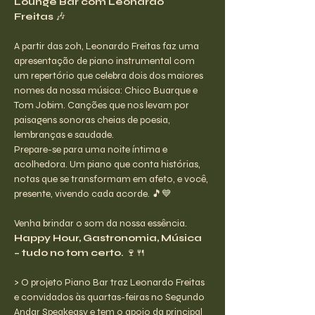
Lounge Bar com Leonardo 
Freitas
 🎶
A partir das 20h, Leonardo Freitas faz uma 
apresentação de piano instrumental com 
um repertório que celebra dois dos maiores 
nomes da nossa música: Chico Buarque e 
Tom Jobim. Canções que nos levam por 
paisagens sonoras cheias de poesia, 
lembranças e saudade.
Prepare-se para uma noite íntima e 
acolhedora. Um piano que conta histórias, 
notas que se transformam em afeto, e você, 
presente, vivendo cada acorde. 🎵💙
Venha brindar o som da nossa essência. 
Happy Hour, Gastronomia, Música 
– tudo no tom certo.
 🍷🍴
> O projeto Piano Bar traz Leonardo Freitas 
e convidados às quartas-feiras no Segundo 
Andar Speakeasy e tem o apoio da principal 