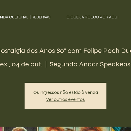
NDA CULTURAL | RESERVAS
O QUE JÁ ROLOU POR AQUI
stalgia dos Anos 80" com Felipe Poch Duo
ex., 04 de out.
  |  
Segundo Andar Speakeas
Os ingressos não estão à venda
Ver outros eventos