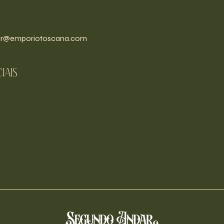
r@emporiotoscana.com
iais