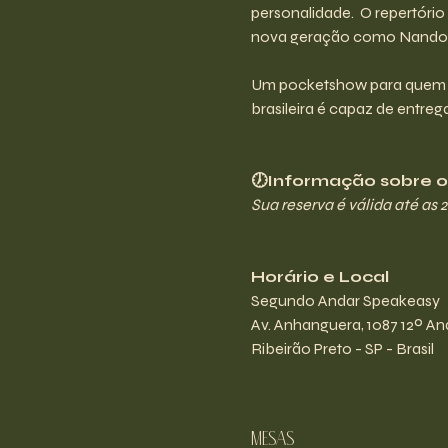
personalidade.  O repertóri
nova geração como Nando Re
Um pocketshow para quem am
brasileira é capaz de entr
🕖Informação sobre os
Sua reserva é válida até as 
Horário e Local
Segundo Andar Speakeasy
Av. Anhanguera, 1087 12º And
Ribeirão Preto - SP - Brasil
Mesas