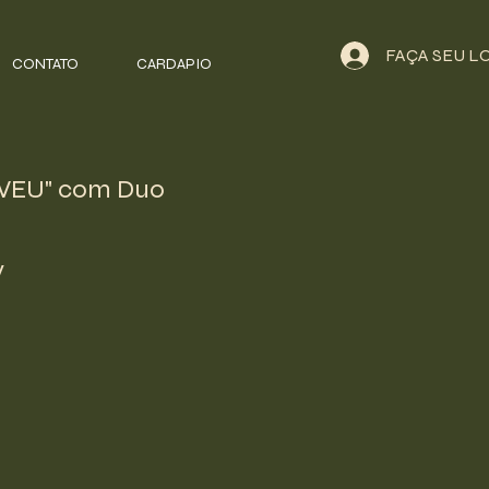
FAÇA SEU L
CONTATO
CARDAPIO
VEU" com Duo
y