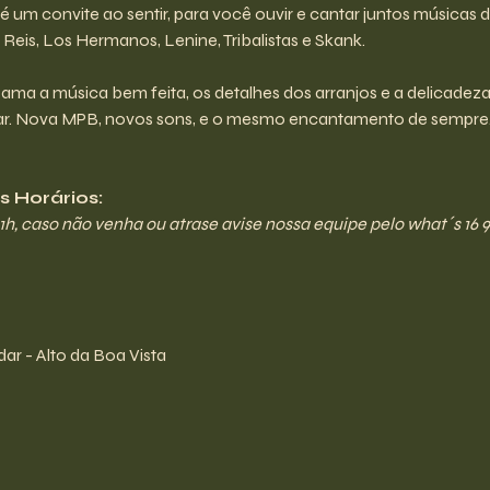
o é um convite ao sentir, para você ouvir e cantar juntos música
is, Los Hermanos, Lenine, Tribalistas e Skank.
a a música bem feita, os detalhes dos arranjos e a delicadeza
egar. Nova MPB, novos sons, e o mesmo encantamento de sempre
 Horários:
21h, caso não venha ou atrase avise nossa equipe pelo what´s 16 9
ar - Alto da Boa Vista