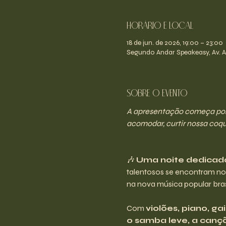
Horário e Local
18 de jun. de 2026, 19:00 – 23:00
Segundo Andar Speakeasy, Av. An
Sobre o evento
A apresentação começa por v
acomodar, curtir nossa coque
🎶 
Uma noite dedicad
talentosos se encontram no 
na nova música popular brasi
Com 
violões, piano, g
o samba leve, a cançã