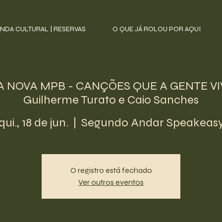
NDA CULTURAL | RESERVAS
O QUE JÁ ROLOU POR AQUI
“A NOVA MPB - CANÇÕES QUE A GENTE VI
Guilherme Turato e Caio Sanches
qui., 18 de jun.
  |  
Segundo Andar Speakeas
O registro está fechado
Ver outros eventos