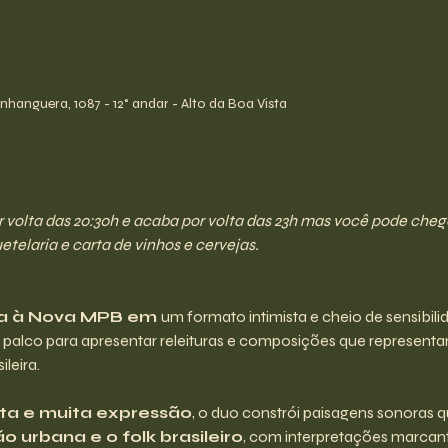
hanguera, 1087 - 12° andar - Alto da Boa Vista
olta das 20:30h e acaba por volta das 23h mas você pode chegar 
telaria e carta de vinhos e cervejas.
a à Nova MPB em 
um formato intimista e cheio de sensibili
palco para apresentar releituras e composições que representa
leira.
aita e muita expressão
, o duo constrói paisagens sonoras q
o urbana e o folk brasileiro
, com interpretações marcant