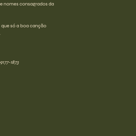
s de nomes consagrados da 
 que só a boa canção 
.
9177-1873