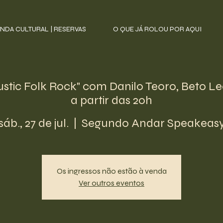
NDA CULTURAL | RESERVAS
O QUE JÁ ROLOU POR AQUI
tic Folk Rock" com Danilo Teoro, Beto Leo
a partir das 20h
sáb., 27 de jul.
  |  
Segundo Andar Speakeas
Os ingressos não estão à venda
Ver outros eventos