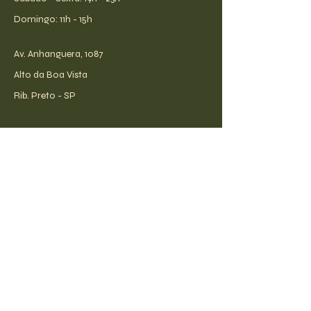
​Domingo: 11h - 15h
Av. Anhanguera, 1087
Alto da Boa Vista
Rib. Preto - SP
receba todas as novidades!