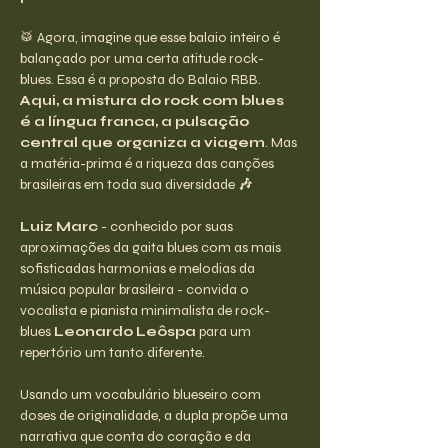
🥁 Agora, imagine que esse balaio inteiro é 
balançado por uma certa atitude rock-
blues. Essa é a proposta do Balaio RBB. 
Aqui, a mistura do rock com blues 
é a língua franca, a pulsação 
central que organiza a viagem
. Mas 
a matéria-prima é a riqueza das canções 
brasileiras em toda sua diversidade 
🎶
Luiz Marc
 - conhecido por suas 
aproximações da gaita blues com as mais 
sofisticadas harmonias e melodias da 
música popular brasileira - convida o 
vocalista e pianista minimalista de rock-
blues 
Leonardo Leôspa
 para um 
repertório um tanto diferente.
Usando um vocabulário blueseiro com 
doses de originalidade, a dupla propõe uma 
narrativa que conta do coração e da 