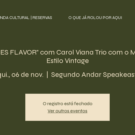
NDA CULTURAL | RESERVAS
O QUE JÁ ROLOU POR AQUI
S FLAVOR" com Carol Viana Trio com o M
Estilo Vintage
qui., 06 de nov.
  |  
Segundo Andar Speakeas
O registro está fechado
Ver outros eventos