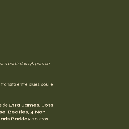
a partir das 19h para se 
ransita entre blues, soul e 
s de 
Etta James, Joss 
e, Beatles, 4 Non 
arls Barkley
 e outros 