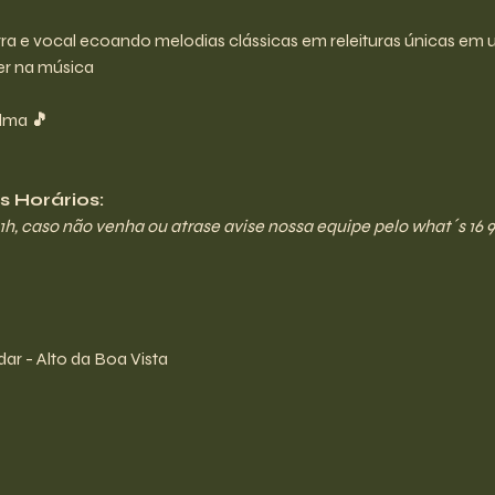
rra e vocal ecoando melodias clássicas em releituras únicas em u
er na música
lma 
🎵
 Horários:
21h, caso não venha ou atrase avise nossa equipe pelo what´s 16 9
ar - Alto da Boa Vista