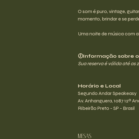
O som é puro, vintage, guita
momento, brindar e se perd
Uma noite de música com a
🕖Informação sobre os
Sua reserva é válida até as 
Horário e Local
Segundo Andar Speakeasy
Av. Anhanguera, 1087 12º And
Ribeirão Preto - SP - Brasil
Mesas