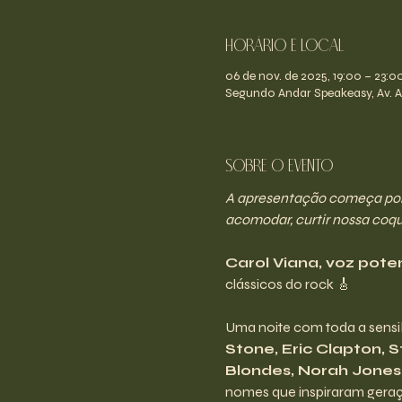
Horário e Local
06 de nov. de 2025, 19:00 – 23:0
Segundo Andar Speakeasy, Av. An
Sobre o evento
A apresentação começa por v
acomodar, curtir nossa coque
Carol Viana, voz pote
clássicos do rock 🎸
Uma noite com toda a sensibi
Stone, Eric Clapton, 
Blondes, Norah Jones,
nomes que inspiraram gera