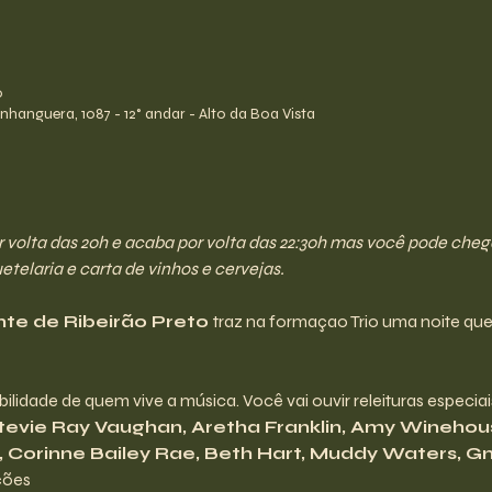
0
hanguera, 1087 - 12° andar - Alto da Boa Vista
olta das 20h e acaba por volta das 22:30h mas você pode chegar 
telaria e carta de vinhos e cervejas.
nte de Ribeirão Preto 
traz na formaçao Trio uma noite que t
lidade de quem vive a música. Você vai ouvir releituras especiai
Stevie Ray Vaughan, Aretha Franklin, Amy Winehous
 Corinne Bailey Rae, Beth Hart, Muddy Waters, Gn
ções