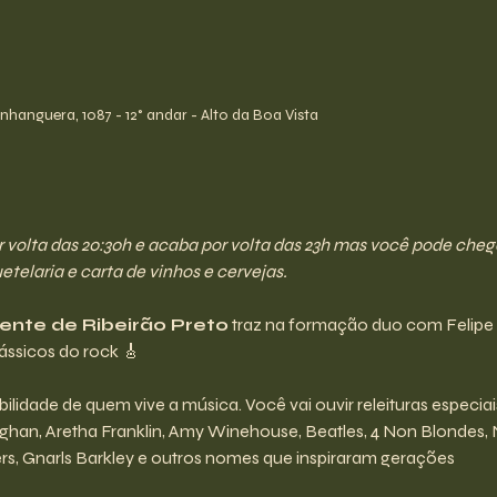
hanguera, 1087 - 12° andar - Alto da Boa Vista
olta das 20:30h e acaba por volta das 23h mas você pode chegar 
telaria e carta de vinhos e cervejas.
tente de Ribeirão Preto
 traz na formação duo com Felipe
clássicos do rock 🎸
lidade de quem vive a música. Você vai ouvir releituras especiai
ughan, Aretha Franklin, Amy Winehouse, Beatles, 4 Non Blondes, 
s, Gnarls Barkley e outros nomes que inspiraram gerações