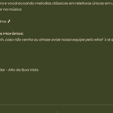
rra e vocal ecoando melodias clássicas em releituras únicas em u
er na música
lma 🎵
 Horários:
21h, caso não venha ou atrase avise nossa equipe pelo what´s 16 9
ar - Alto da Boa Vista