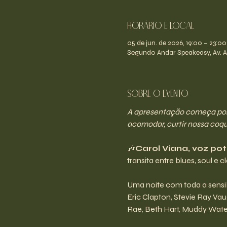
Horário e Local
05 de jun. de 2026, 19:00 – 23:00
Segundo Andar Speakeasy, Av. An
Sobre o evento
A apresentação começa por v
acomodar, curtir nossa coque
🎶
Carol Viana, voz po
transita entre blues, soul e 
Uma noite com toda a sensibi
Eric Clapton, Stevie Ray Va
Rae, Beth Hart, Muddy Water