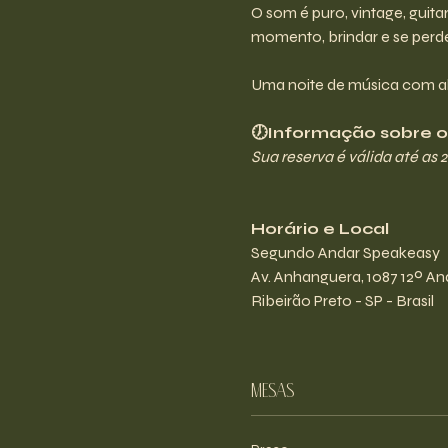
O som é puro, vintage, guita
momento, brindar e se perd
Uma noite de música com a
🕖Informação sobre os
Sua reserva é válida até as 
Horário e Local
Segundo Andar Speakeasy
Av. Anhanguera, 1087 12º And
Ribeirão Preto - SP - Brasil
Mesas