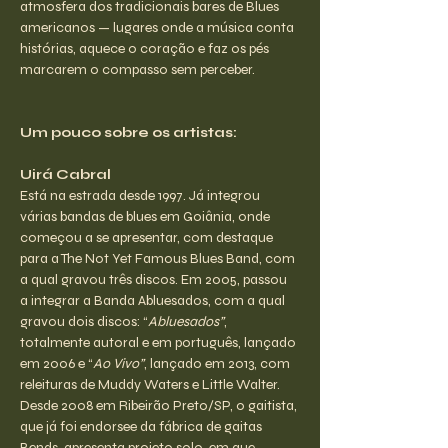
atmosfera dos tradicionais bares de Blues 
americanos — lugares onde a música conta 
histórias, aquece o coração e faz os pés 
marcarem o compasso sem perceber.
Um pouco sobre os artistas:
Uirá Cabral
Está na estrada desde 1997. Já integrou 
várias bandas de blues em Goiânia, onde 
começou a se apresentar, com destaque 
para a The Not Yet Famous Blues Band, com 
a qual gravou três discos. Em 2005, passou 
a integrar a Banda Abluesados, com a qual 
gravou dois discos: “
Abluesados”
, 
totalmente autoral e em português, lançado 
em 2006 e “
Ao Vivo”
, lançado em 2013, com 
releituras de Muddy Waters e Little Walter. 
Desde 2008 em Ribeirão Preto/SP, o gaitista, 
que já foi endorsee da fábrica de gaitas 
Bends, apresenta projeto solo, em que 