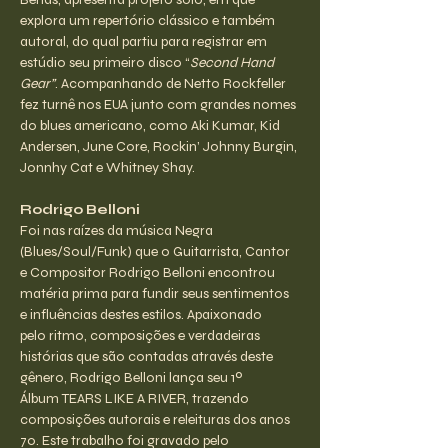
explora um repertório clássico e também 
autoral, do qual partiu para registrar em 
estúdio seu primeiro disco “
Second Hand 
Gear”
. Acompanhando de Netto Rockfeller 
fez turnê nos EUA junto com grandes nomes 
do blues americano, como Aki Kumar, Kid 
Andersen, June Core, Rockin’ Johnny Burgin, 
Jonnhy Cat e Whitney Shay.
Rodrigo Belloni
Foi nas raízes da música Negra 
(Blues/Soul/Funk) que o Guitarrista, Cantor 
e Compositor Rodrigo Belloni encontrou 
matéria prima para fundir seus sentimentos 
e influências destes estilos. Apaixonado 
pelo ritmo, composições e verdadeiras 
histórias que são contadas através deste 
gênero, Rodrigo Belloni lança seu 1º 
Álbum TEARS LIKE A RIVER, trazendo 
composições autorais e releituras dos anos 
70. Este trabalho foi gravado pelo 