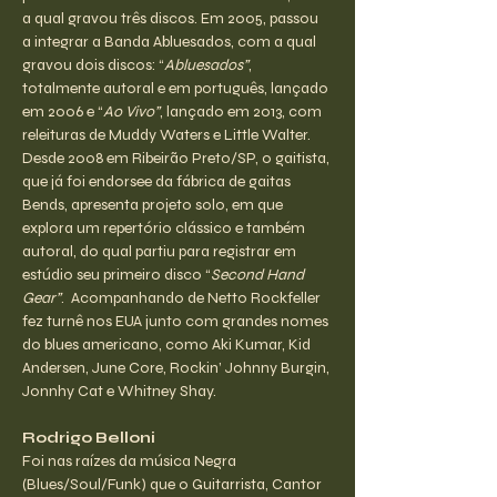
a qual gravou três discos. Em 2005, passou 
a integrar a Banda Abluesados, com a qual 
gravou dois discos: “
Abluesados”
, 
totalmente autoral e em português, lançado 
em 2006 e “
Ao Vivo”
, lançado em 2013, com 
releituras de Muddy Waters e Little Walter. 
Desde 2008 em Ribeirão Preto/SP, o gaitista, 
que já foi endorsee da fábrica de gaitas 
Bends, apresenta projeto solo, em que 
explora um repertório clássico e também 
autoral, do qual partiu para registrar em 
estúdio seu primeiro disco “
Second Hand 
Gear”
.  Acompanhando de Netto Rockfeller 
fez turnê nos EUA junto com grandes nomes 
do blues americano, como Aki Kumar, Kid 
Andersen, June Core, Rockin’ Johnny Burgin, 
Jonnhy Cat e Whitney Shay.
Rodrigo Belloni
Foi nas raízes da música Negra 
(Blues/Soul/Funk) que o Guitarrista, Cantor 