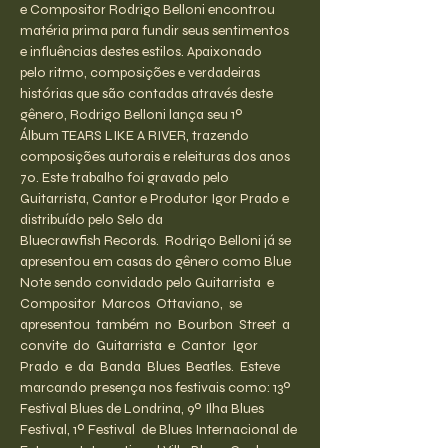
e Compositor Rodrigo Belloni encontrou 
matéria prima para fundir seus sentimentos 
e influências destes estilos. Apaixonado 
pelo ritmo, composições e verdadeiras 
histórias que são contadas através deste 
gênero, Rodrigo Belloni lança seu 1º 
Álbum TEARS LIKE A RIVER, trazendo 
composições autorais e releituras dos anos 
70. Este trabalho foi gravado pelo 
Guitarrista, Cantor e Produtor Igor Prado e 
distribuído pelo Selo da 
Bluecrawfish Records.  Rodrigo Belloni já se 
apresentou em casas do gênero como Blue 
Note sendo convidado pelo Guitarrista  e  
Compositor  Marcos  Ottaviano,  se  
apresentou  também  no  Bourbon  Street  a 
convite  do  Guitarrista  e  Cantor  Igor  
Prado  e  da  Banda  Blues  Beatles.  Esteve  
marcando presença nos festivais como: 13º 
Festival Blues de Londrina, 9º Ilha Blues 
Festival, 1º Festival  de Blues Internacional de 