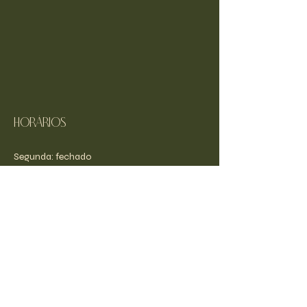
Horários
Segunda: fechado
​​Sábado - Sexta: 19h - 23h
​Domingo: 11h - 15h
Av. Anhanguera, 1087
Alto da Boa Vista
Rib. Preto - SP