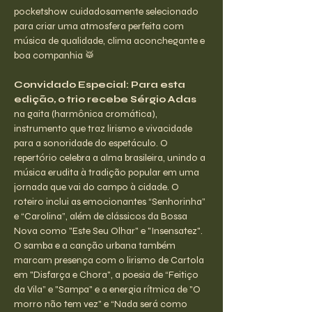
pocketshow cuidadosamente selecionado 
para criar uma atmosfera perfeita com 
música de qualidade, clima aconchegante e 
boa companhia 🥁
Convidado Especial: Para esta 
edição, o trio recebe Sérgio Adas
na gaita (harmônica cromática), 
instrumento que traz lirismo e vivacidade 
para a sonoridade do espetáculo. O 
repertório celebra a alma brasileira, unindo a 
música erudita à tradição popular em uma 
jornada que vai do campo à cidade. O 
roteiro inclui as emocionantes “Senhorinha” 
e “Carolina”, além de clássicos da Bossa 
Nova como "Este Seu Olhar" e "Insensatez". 
O samba e a canção urbana também 
marcam presença com o lirismo de Cartola 
em "Disfarça e Chora", a poesia de “Feitiço 
da Vila” e "Sampa" e a energia rítmica de "O 
morro não tem vez" e “Nada será como 