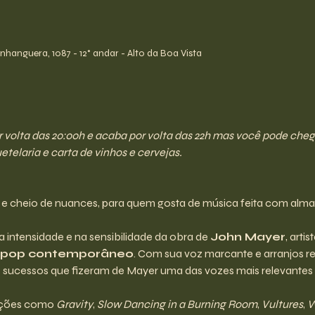
0
hanguera, 1087 - 12° andar - Alto da Boa Vista
olta das 20:00h e acaba por volta das 22h mas você pode chegar 
telaria e carta de vinhos e cervejas.
 e cheio de nuances, para quem gosta de música feita com alma
 intensidade e na sensibilidade da obra de 
John Mayer
, arti
 o pop contemporâneo
. Com sua voz marcante e arranjos re
es sucessos que fizeram de Mayer uma das vozes mais relevantes 
nções como 
Gravity
, 
Slow Dancing in a Burning Room
, 
Vultures
, 
W