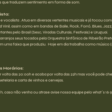
las que traduzem sentimento em forma de som.
sta:
a e vocalista . Atua em diversas vertentes musicais e já tocou com
id Vinil, assim como em bandas de Baile, Rock, Forró, Blues, Jazz,
ntes pelo Brasil (Sesc, Viradas Culturais, Festivais) e Uruguai.
r arranjos seus tocados pela Orquestra Sinfônica de Ribeirão Pret
uma faixa que produziu.  Hoje em dia trabalha como músico (so
 Horários:
olta das 20:00h e acaba por volta das 22h mas você pode chegar
telaria e carta de vinhos e cervejas.
21h, caso não venha ou atrase avise nossa equipe pelo what´s 16 