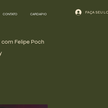
FAÇA SEU L
CONTATO
CARDAPIO
 com Felipe Poch
y