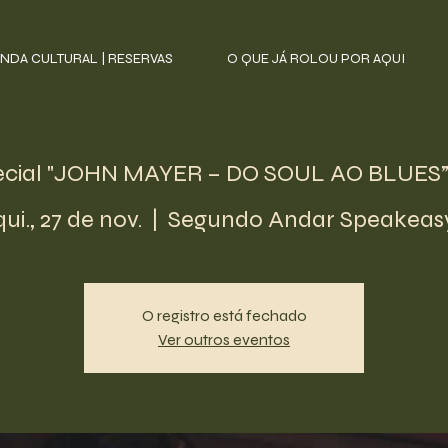
NDA CULTURAL | RESERVAS
O QUE JÁ ROLOU POR AQUI
cial "JOHN MAYER – DO SOUL AO BLUES”
qui., 27 de nov.
  |  
Segundo Andar Speakeas
O registro está fechado
Ver outros eventos