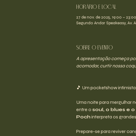
Horário e Local
27 de nov. de 2025, 19:00 – 23:0
Segundo Andar Speakeasy, Av. An
Sobre o evento
A apresentação começa por v
acomodar, curtir nossa coque
🎵 Um pocketshow intimista
Uma noite para mergulhar na
entre o 
soul, o blues e
Poch
 interpreta os grand
Prepare-se para reviver ca