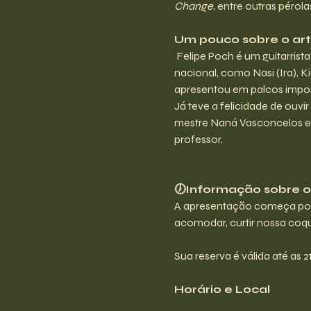
Change
, entre outras péro
Um pouco sobre o arti
 Felipe Poch é um guitarrist
nacional, como Nasi (Ira), K
apresentou em palcos importa
Já teve a felicidade de ouvi
mestre Naná Vasconcelos em 
professor,
🕖Informação sobre os
A apresentação começa por v
acomodar, curtir nossa coque
Sua reserva é válida até as 
Horário e Local