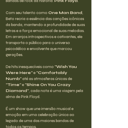
bandas de rock da história: 
Pink Floyd
.
Com seu talento como 
One Man Band
, 
Beto recria a essência das canções icônicas 
da banda, mantendo a profundidade de suas 
letras e a força emocional de suas melodias. 
Em arranjos introspectivos e cativantes, ele 
transporta o público para o universo 
psicodélico e envolvente que marcou 
gerações.
De hits inesquecíveis como 
"Wish You 
Were Here"
 e 
"Comfortably 
Numb"
 até as atmosferas únicas de 
"Time"
 e 
"Shine On You Crazy 
Diamond"
, cada nota é uma viagem pela 
alma de Pink Floyd.
É um show que une imersão musical e 
emoção em uma celebração única ao 
legado de uma das maiores bandas de 
todos os tempos.