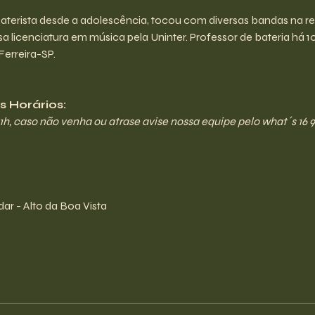
Baterista desde a adolescência, tocou com diversas bandas na reg
sa licenciatura em música pela Uninter. Professor de bateria há 1
Ferreira-SP.
 Horários:
21h, caso não venha ou atrase avise nossa equipe pelo what´s 16 9
ar - Alto da Boa Vista