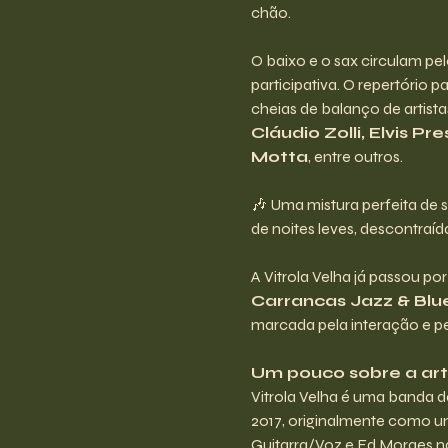
chão.
O baixo e o sax circulam pe
participativa. O repertório 
cheias de balanço de artist
Cláudio Zolli, Elvis P
Motta
, entre outros.
🎶 Uma mistura perfeita de
de noites leves, descontraí
A Vitrola Velha já passou po
Carrancas Jazz & Blu
marcada pela interação e p
Um pouco sobre a arti
Vitrola Velha é uma banda d
2017, originalmente como u
Guitarra/Voz e Ed Moraes na