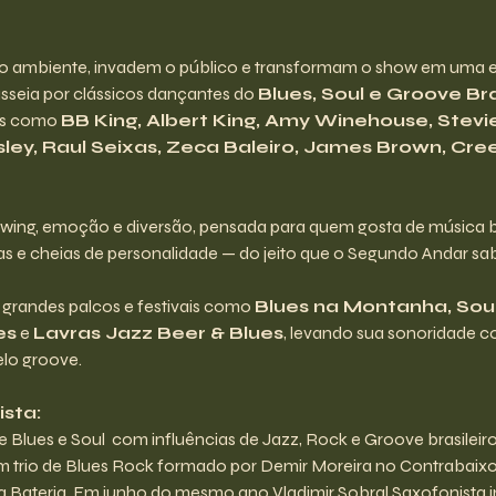
lo ambiente, invadem o público e transformam o show em uma ex
passeia por clássicos dançantes do 
Blues, Soul e Groove Bra
as como 
BB King, Albert King, Amy Winehouse, Stevi
resley, Raul Seixas, Zeca Baleiro, James Brown, Cre
 swing, emoção e diversão, pensada para quem gosta de músic
das e cheias de personalidade — do jeito que o Segundo Andar sab
r grandes palcos e festivais como 
Blues na Montanha, Sou
es
 e 
Lavras Jazz Beer & Blues
, levando sua sonoridade co
elo groove.
sta:
e Blues e Soul  com influências de Jazz, Rock e Groove brasileir
m trio de Blues Rock formado por Demir Moreira no Contrabai
 Bateria. Em junho do mesmo ano Vladimir Sobral Saxofonista i