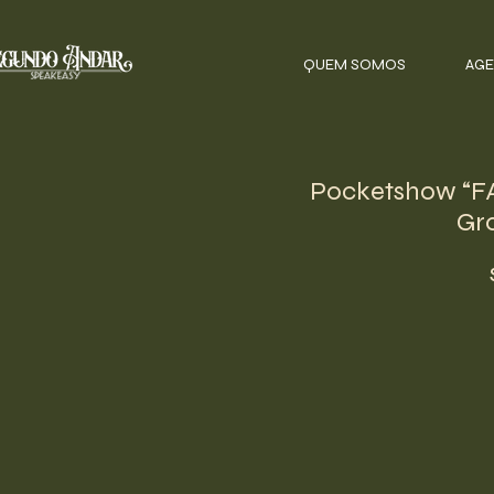
QUEM SOMOS
AGE
Pocketshow “FA
Gro