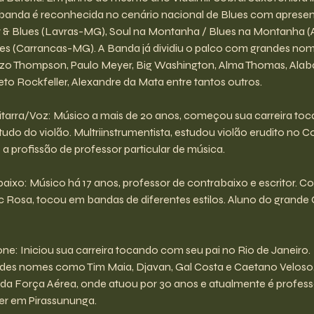
A banda é reconhecida no cenário nacional de Blues com apresen
 Blues (Lavras-MG), Soul na Montanha / Blues na Montanha (A
es (Carrancas-MG). A Banda já dividiu o palco com grandes nome
zo Thompson, Paulo Meyer, Big Washington, Alma Thomas, Alaba
to Rockfeller, Alexandre da Mata entre tantos outros.
uitarra/Voz: Músico a mais de 20 anos, começou sua carreira toc
udo do violão. Multriinstrumentista, estudou violão erudito no C
a profissão de professor particular de música.
baixo: Músico há 17 anos, professor de contrabaixo e escritor. 
c Rosa, tocou em bandas de diferentes estilos. Aluno do grande
one: Iniciou sua carreira tocando com seu pai no Rio de Janeiro.
des nomes como Tim Maia, Djavan, Gal Costa e Caetano Veloso. 
 Força Aérea, onde atuou por 30 anos e atualmente é profess
er em Pirassununga.