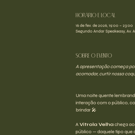
Horário e Local
16 de fev. de 2026, 19:00 – 23:00
Segundo Andar Speakeasy, Av. An
Sobre o evento
A apresentação começa por v
acomodar, curtir nossa coque
Uma noite quente lembrando 
interação com o público, com
brindar 🎤
A 
Vitrola Velha
 chega ao
público — daquele tipo que 