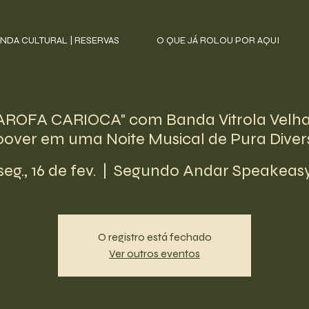
NDA CULTURAL | RESERVAS
O QUE JÁ ROLOU POR AQUI
ROFA CARIOCA" com Banda Vitrola Velha
over em uma Noite Musical de Pura Dive
seg., 16 de fev.
  |  
Segundo Andar Speakeas
O registro está fechado
Ver outros eventos