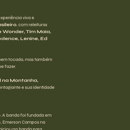
periência viva e 
sileiro
, com releituras 
e Wonder, Tim Maia, 
edence, Lenine, Ed 
a bem tocada, mas também 
e fazer.
l na Montanha, 
ntagiante e sua identidade 
o. A banda foi fundada em 
xo, Emerson Campos na 
niciou na banda para 