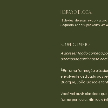
Horário e Local
18 de dez. de 2025, 19:00 – 23:00
Segundo Andar Speakeasy, Av. An
Sobre o evento
A apresentação começa por v
acomodar, curtir nossa coque
🎙️Em uma formação clássica 
envolvente dedicada aos gr
Buarque, João Bosco e tant
Você vai ouvir clássicos qu
forma particular, rítmica e i