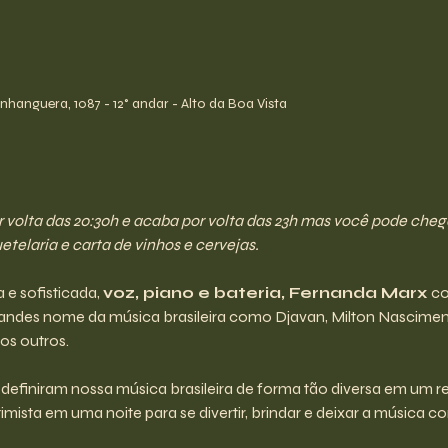
hanguera, 1087 - 12° andar - Alto da Boa Vista
olta das 20:30h e acaba por volta das 23h mas você pode chegar 
telaria e carta de vinhos e cervejas.
e sofisticada, 
voz, piano e bateria, Fernanda Marx
 c
andes nome da música brasileira como Djavan, Milton Nascimen
os outros.
e definiram nossa música brasileira de forma tão diversa em um r
ntimista em uma noite para se divertir, brindar e deixar a música co