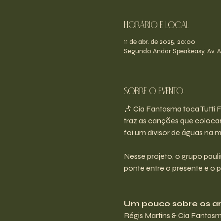
Horário e Local
11 de abr. de 2025, 20:00
Segundo Andar Speakeasy, Av. An
Sobre o evento
🎶 Cia Fantasma toca Tutti
traz as canções que colocara
foi um divisor de águas na m
Nesse projeto, o grupo paul
ponte entre o presente e o 
Um pouco sobre os ar
Régis Martins & Cia Fantasm