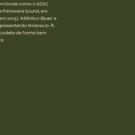
em locais como o SESC 
e Primavera Sound, em 
2015), ‘Atlântico Blues’ e 
resentando timbres lo-fi, 
psicodelia de forma bem 
a.