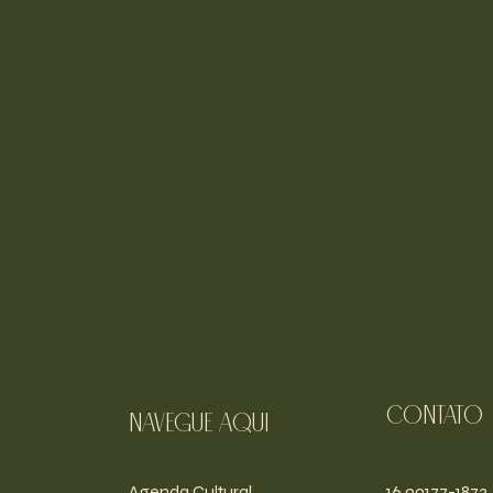
Contato
navegue aqui
Agenda Cultural
16 99177-1873