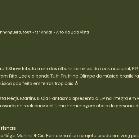
hanguera, 1087 - 12° andar - Alto da Boa Vista
 FruttiShow tributo a um dos álbuns seminais do rock nacional,
m Rita Lee e a banda Tutti Frutti no Olimpo da música brasileira
úsica pop feita em terras tropicais 🎸
ista Régis Martins & Cia Fantasma apresenta o LP na integra em
passado do rock nacional. Uma homenagem cheia de personalidad
tistas
aRégis Martins & Cia Fantasma é um projeto criado em 2013 pelo 