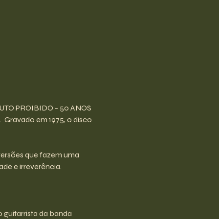
 FRUTO PROIBIDO - 50 ANOS 
.  Gravado em 1975, o disco 
 versões que fazem uma 
e e irreverência. 
guitarrista da banda 