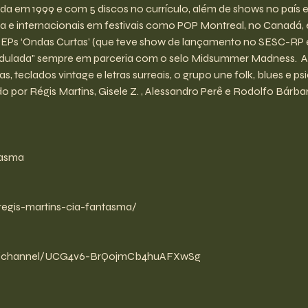
a em 1999 e com 5 discos no currículo, além de shows no país 
a e internacionais em festivais como POP Montreal, no Canadá, 
s EPs ‘Ondas Curtas’ (que teve show de lançamento no SESC-RP em 
odulada" sempre em parceria com o selo Midsummer Madness.  Ap
s, teclados vintage e letras surreais, o grupo une folk, blues e 
 por Régis Martins, Gisele Z. , Alessandro Perê e Rodolfo Bárbar
tasma
regis-martins-cia-fantasma/
om/channel/UCG4v6-BrQ0jmCb4huAFXwSg