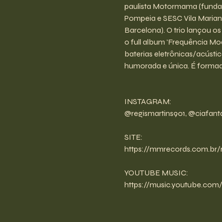
paulista Motormama (fundad
Pompeia e SESC Vila Marian
Barcelona). O trio lançou o
o full album 'Frequência M
baterias eletrônicas/acústica
humorada e única. É formado
INSTAGRAM:
@regismartins901, @ciafan
SITE:
https://mmrecords.com.br/
YOUTUBE MUSIC:
https://music.youtube.c