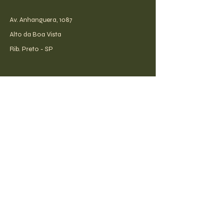
Av. Anhanguera, 1087
Alto da Boa Vista
Rib. Preto - SP
receba todas as novidades!