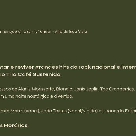
hanguera, 1087 - 12° andar - Alto da Boa Vista
ar e reviver grandes hits do rock nacional e intern
o Trio Café Sustenido.
os de Alanis Morissette, Blondie, Janis Joplin, The Cranberries, Ri
m uma noite nostálgica e divertida. 
mila Manzi (vocal), João Tostes (vocal/violão) e Leonardo Felício
 Horários: