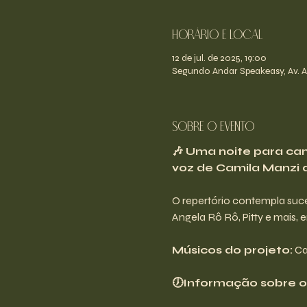
Horário e Local
12 de jul. de 2025, 19:00
Segundo Andar Speakeasy, Av. An
Sobre o evento
🎶 Uma noite para cant
voz de Camila Manzi d
O repertório contempla sucess
Angela Rô Rô, Pitty e mais, e
Músicos do projeto:
 Ca
🕖Informação sobre os