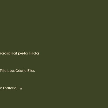
acional pela linda 
ta Lee, Cássia Eller, 
 (bateria). 🎸