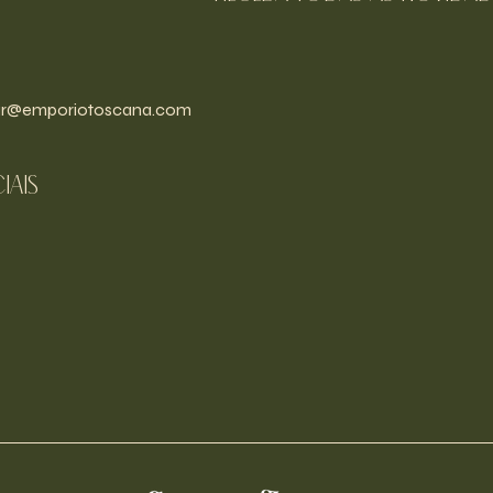
r@emporiotoscana.com
iais