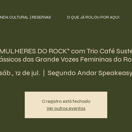
NDA CULTURAL | RESERVAS
O QUE JÁ ROLOU POR AQUI
MULHERES DO ROCK” com Trio Café Sust
ássicos das Grande Vozes Femininas do R
sáb., 12 de jul.
  |  
Segundo Andar Speakeas
O registro está fechado
Ver outros eventos