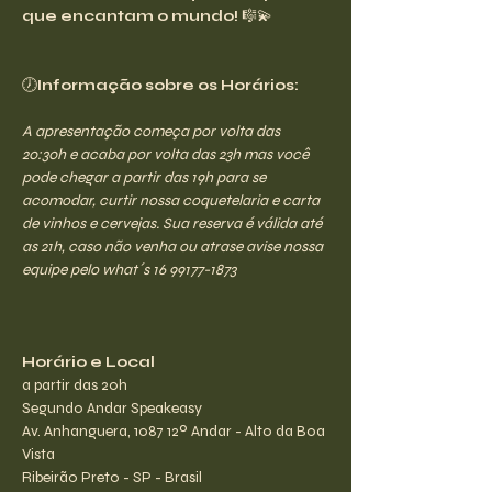
que encantam o mundo!
 🎼💫
🕖
Informação sobre os Horários:
A apresentação começa por volta das 
20:30h e acaba por volta das 23h mas você 
pode chegar a partir das 19h para se 
acomodar, curtir nossa coquetelaria e carta 
de vinhos e cervejas. Sua reserva é válida até 
as 21h, caso não venha ou atrase avise nossa 
equipe pelo what´s 16 99177-1873
Horário e Local
a partir das 20h
Segundo Andar Speakeasy
Av. Anhanguera, 1087 12º Andar - Alto da Boa 
Vista
Ribeirão Preto - SP - Brasil