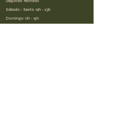
Segunda: fechado
​​Sábado - Sexta: 19h - 23h
​Domingo: 11h - 15h
Av. Anhanguera, 1087
Alto da Boa Vista
Rib. Preto - SP
receba todas as novidades!