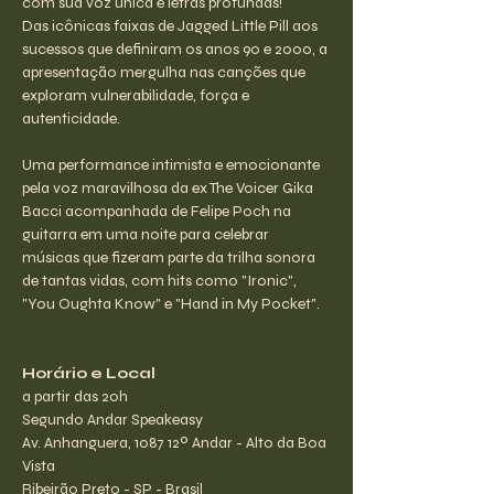
com sua voz única e letras profundas!
Das icônicas faixas de Jagged Little Pill aos 
sucessos que definiram os anos 90 e 2000, a 
apresentação mergulha nas canções que 
exploram vulnerabilidade, força e 
autenticidade.
Uma performance intimista e emocionante 
pela voz maravilhosa da ex The Voicer Gika 
Bacci acompanhada de Felipe Poch na 
guitarra em uma noite para celebrar 
músicas que fizeram parte da trilha sonora 
de tantas vidas, com hits como "Ironic", 
"You Oughta Know" e "Hand in My Pocket".
Horário e Local
a partir das 20h
Segundo Andar Speakeasy
Av. Anhanguera, 1087 12º Andar - Alto da Boa 
Vista
Ribeirão Preto - SP - Brasil